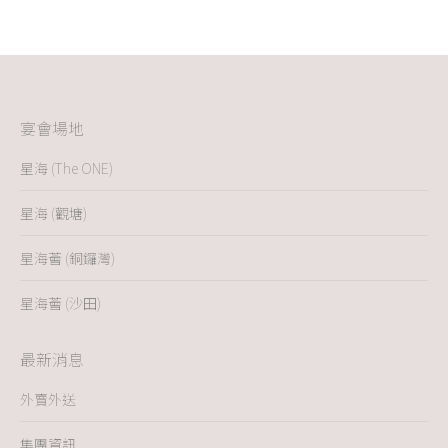
宴會場地
星海 (The ONE)
星海 (觀塘)
星海薈 (銅鑼灣)
星海薈 (沙田)
最新消息
外賣外送
集團資訊