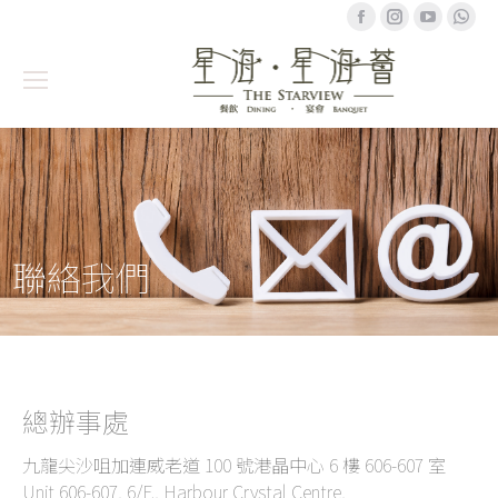
Facebook
Instagram
YouTub
Wh
聯絡我們
總辦事處
九龍尖沙咀加連威老道 100 號港晶中心 6 樓 606-607 室
Unit 606-607, 6/F., Harbour Crystal Centre,