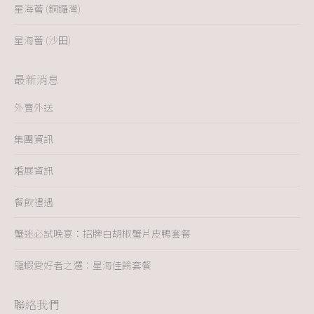
星海薈 (銅鑼灣)
星海薈 (沙田)
最新消息
外賣外送
集團資訊
婚展資訊
餐飲禮遇
蟹迷必試晚宴：招牌白胡椒蟹片皮鴨套餐
龍蝦愛好者之選：星海佳餚套餐
聯絡我們