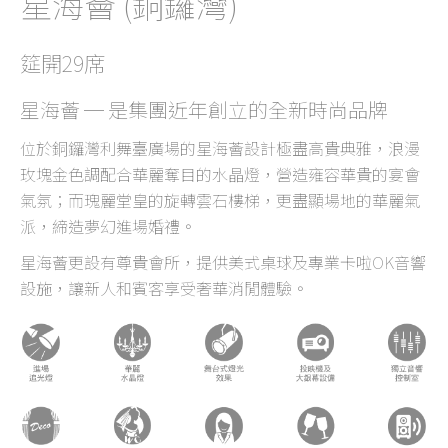
星海薈 (銅鑼灣)
筵開29席
星海薈 ─ 是集團近年創立的全新時尚品牌
位於銅鑼灣利舞臺廣場的星海薈設計極盡高貴典雅，浪漫
玫塊金色調配合華麗奪目的水晶燈，營造雍容華貴的宴會
氣氛；而瑰麗堂皇的旋轉雲石樓梯，更盡顯場地的華麗氣
派，締造夢幻進場婚禮。
星海薈更設有尊貴會所，提供美式桌球及專業卡啦OK音響
設施，讓新人和賓客享受奢華消閒體驗。