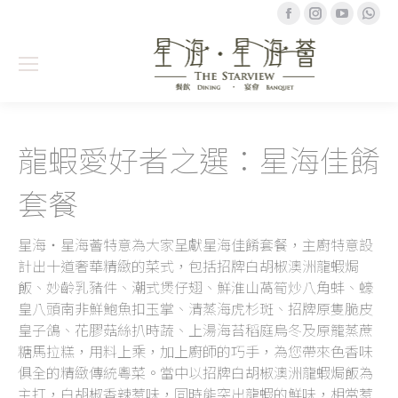
Facebook
Instagram
YouTub
Wh
龍蝦愛好者之選：星海佳餚
套餐
星海‧星海薈特意為大家呈獻星海佳餚套餐，主廚特意設
計出十道奢華精緻的菜式，包括招牌白胡椒澳洲龍蝦焗
飯、妙齡乳豬件、潮式煲仔翅、鮮淮山萵筍炒八角蚌、蠔
皇八頭南非鮮鮑魚扣玉掌、清蒸海虎杉斑、招牌原隻脆皮
皇子鴿、花膠菇絲扒時蔬、上湯海苔稻庭烏冬及原籠蒸蔗
糖馬拉糕，用料上乘，加上廚師的巧手，為您帶來色香味
俱全的精緻傳統粵菜。當中以招牌白胡椒澳洲龍蝦焗飯為
主打，白胡椒香辣惹味，同時能突出龍蝦的鮮味，相當惹