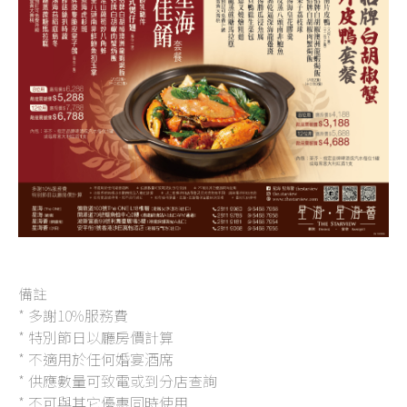
備註
* 多謝10%服務費
* 特別節日以廳房價計算
* 不適用於任何婚宴酒席
* 供應數量可致電或到分店查詢
* 不可與其它優惠同時使用