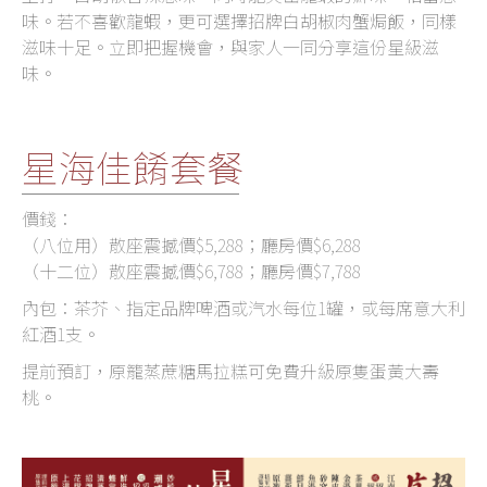
味。若不喜歡龍蝦，更可選擇招牌白胡椒肉蟹焗飯，同樣
滋味十足。立即把握機會，與家人一同分享這份星級滋
味。
星海佳餚套餐
價錢：
（八位用）散座震撼價$5,288；廳房價$6,288
（十二位）散座震撼價$6,788；廳房價$7,788
內包：茶芥、指定品牌啤酒或汽水每位1罐，或每席意大利
紅酒1支。
提前預訂，原籠蒸蔗糖馬拉糕可免費升級原隻蛋黃大壽
桃。