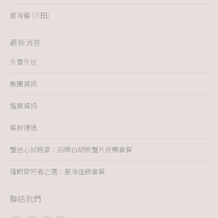
星海薈 (沙田)
最新消息
外賣外送
集團資訊
婚展資訊
餐飲禮遇
蟹迷必試晚宴：招牌白胡椒蟹片皮鴨套餐
龍蝦愛好者之選：星海佳餚套餐
聯絡我們