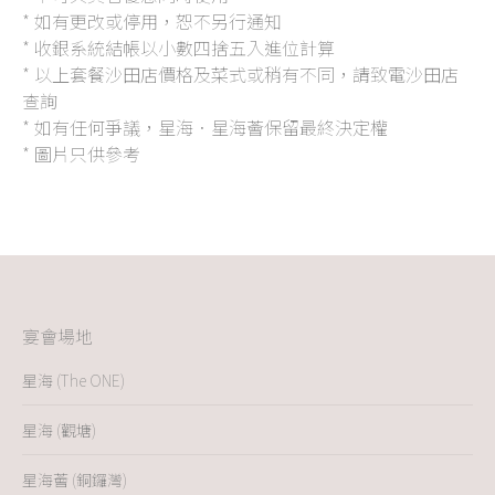
* 如有更改或停用，恕不另行通知
* 收銀系統結帳以小數四捨五入進位計算
* 以上套餐沙田店價格及菜式或稍有不同，請致電沙田店
查詢
* 如有任何爭議，星海．星海薈保留最終決定權
* 圖片只供參考
宴會場地
星海 (The ONE)
星海 (觀塘)
星海薈 (銅鑼灣)